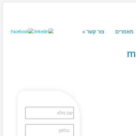
 קשר
»