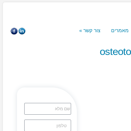
 קשר
»