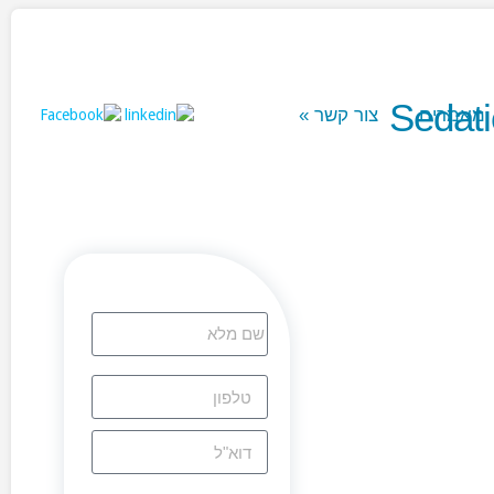
 קשר
»