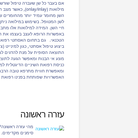
אם בעבר כל שן שעברה טיפול שורש ה
מילואות (ay/inlay
השן מחומר עמיד יותר מהחומרים ש
לשן המטופל. בשימוש במילואה ניתן
חיי השן. המידה למילואות אלו מתבצ
באפשרות הרופא לעצב בעצמו את הת
הטכנאי. גם בתחום האסתטי רפואת ה
ביצוע טיפול אסתטי, כגון למינייט (צי
התוצאה הסופית על מנת להדגים למ
מונע אי הבנות ומאפשר הגעה לתוצ
כניסת רפואת השיניים הדיגטלית ל
ומאפשרת חווית מתרפא טובה הרבה י
האפשרויות שפותחת בפנינו רפואת הש
עזרה ראשונה
מהי עזרה ראשונה? 
סימנים מקדימים. ב