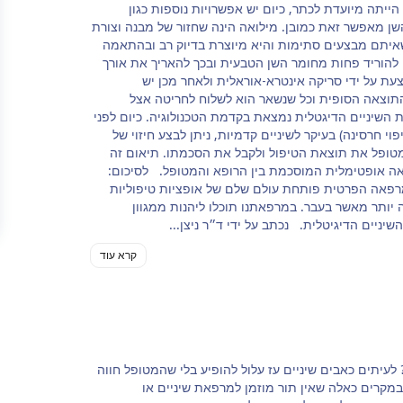
ייתה מיועדת לכתר, כיום יש אפשרויות נוספות כגון
onl), כאשר מצב השן מאפשר זאת כמובן. מילואה הינה שחזור של מבנה וצורת
איתם מבצעים סתימות והיא מיוצרת בדיוק רב ובהתאמה
 להוריד פחות מחומר השן הטבעית ובכך להאריך את אורך
עת על ידי סריקה אינטרא-אוראלית ולאחר מכן יש
וצאה הסופית וכל שנשאר הוא לשלוח לחריטה אצל
שיניים הדיגטלית נמצאת בקדמת הטכנולוגיה. כיום לפני
פוי חרסינה) בעיקר לשיניים קדמיות, ניתן לבצע חיזוי של
טופל את תוצאת הטיפול ולקבל את הסכמתו. תיאום זה
אה אופטימלית המוסכמת בין הרופא והמטופל. לסיכום:
מרפאה הפרטית פותחת עולם שלם של אופציות טיפוליות
ותר מאשר בעבר. במרפאתנו תוכלו ליהנות ממגוון
יניים הדיגיטלית. נכתב על ידי ד״ר ניצן...
קרא עוד
לעיתים כאבים שיניים עז עלול להופיע בלי שהמטופל חווה
מקרים כאלה שאין תור מוזמן למרפאת שיניים או